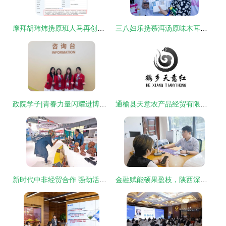
摩拜胡玮炜携原班人马再创业，瞄准经济贸易咨询新赛道
三八妇乐携慕洱汤原味木耳饮亮相出口转内销展销会，于大唐不夜城绽放健康魅力
政院学子|青春力量闪耀进博会 经济贸易咨询
通榆县天意农产品经贸有限责任公司 立足本土资源，赋能农业经济贸易的专业咨询
新时代中非经贸合作 强劲活力与无限机遇
金融赋能硕果盈枝，陕西深度融入共建“一带一路”大格局的经贸新篇