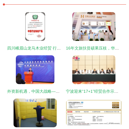
四川峨眉山龙马木业经贸 行业免检再缔桥梁价值
16年文旅扶贫硕果压枝，华夏集团经典方案为新时代经济贸易注入双向答案
外资新机遇，中国大战略——推动外资企业扎根中国的现实路径与深远意义
宁波迎来“17+1”经贸合作示范区建设发展高层咨询会 开启经贸咨询新篇章