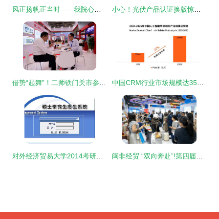
风正扬帆正当时——我院心理协会赴泉州经贸学院心理咨询中心参观学习纪实
小心！光伏产品认证换版惊现“李鬼”，一不小心就掉坑里…
借势“起舞”！二师铁门关市参加廊洽会“圈粉”众多客商
中国CRM行业市场规模达35亿元，小满科技领跑出海CRM市场
对外经济贸易大学2014考研成绩查询入口
闽非经贸 “双向奔赴”!第四届中非经贸博览会参展闽企与非洲客商共绘合作新图景