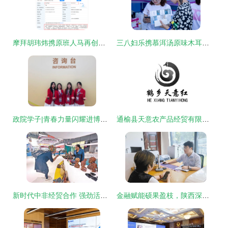
摩拜胡玮炜携原班人马再创业，瞄准经济贸易咨询新赛道
三八妇乐携慕洱汤原味木耳饮亮相出口转内销展销会，于大唐不夜城绽放健康魅力
政院学子|青春力量闪耀进博会 经济贸易咨询
通榆县天意农产品经贸有限责任公司 立足本土资源，赋能农业经济贸易的专业咨询
新时代中非经贸合作 强劲活力与无限机遇
金融赋能硕果盈枝，陕西深度融入共建“一带一路”大格局的经贸新篇